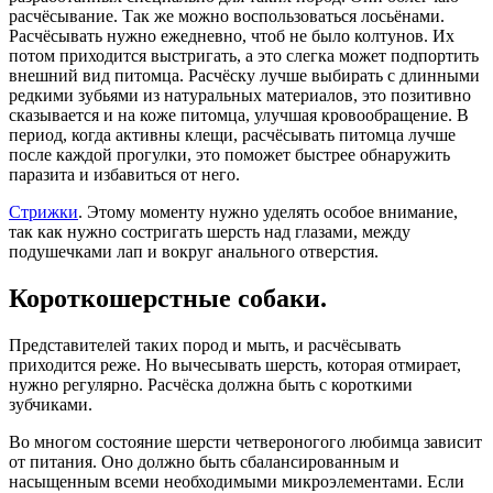
расчёсывание. Так же можно воспользоваться лосьёнами.
Расчёсывать нужно ежедневно, чтоб не было колтунов. Их
потом приходится выстригать, а это слегка может подпортить
внешний вид питомца. Расчёску лучше выбирать с длинными
редкими зубьями из натуральных материалов, это позитивно
сказывается и на коже питомца, улучшая кровообращение. В
период, когда активны клещи, расчёсывать питомца лучше
после каждой прогулки, это поможет быстрее обнаружить
паразита и избавиться от него.
Стрижки
. Этому моменту нужно уделять особое внимание,
так как нужно состригать шерсть над глазами, между
подушечками лап и вокруг анального отверстия.
Короткошерстные собаки.
Представителей таких пород и мыть, и расчёсывать
приходится реже. Но вычесывать шерсть, которая отмирает,
нужно регулярно. Расчёска должна быть с короткими
зубчиками.
Во многом состояние шерсти четвероногого любимца зависит
от питания. Оно должно быть сбалансированным и
насыщенным всеми необходимыми микроэлементами. Если