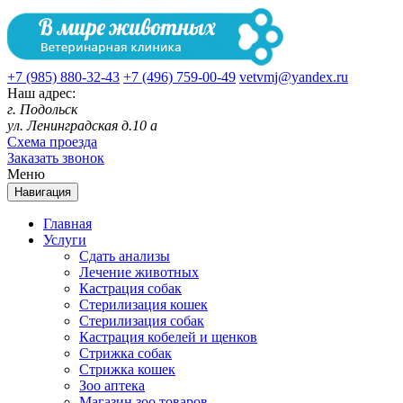
+7 (985) 880-32-43
+7 (496) 759-00-49
vetvmj@yandex.ru
Наш адрес:
г. Подольск
ул. Ленинградская д.10 а
Схема проезда
Заказать звонок
Меню
Навигация
Главная
Услуги
Сдать анализы
Лечение животных
Кастрация собак
Стерилизация кошек
Стерилизация собак
Кастрация кобелей и щенков
Стрижка собак
Стрижка кошек
Зоо аптека
Магазин зоо товаров