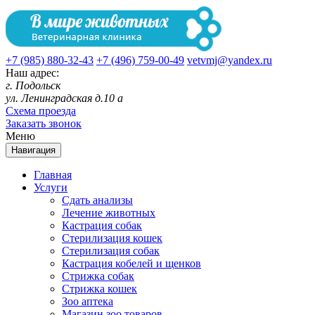
+7 (985) 880-32-43
+7 (496) 759-00-49
vetvmj@yandex.ru
Наш адрес:
г. Подольск
ул. Ленинградская д.10 а
Схема проезда
Заказать звонок
Меню
Навигация
Главная
Услуги
Сдать анализы
Лечение животных
Кастрация собак
Стерилизация кошек
Стерилизация собак
Кастрация кобелей и щенков
Стрижка собак
Стрижка кошек
Зоо аптека
Магазин зоо товаров