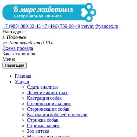
+7 (985) 880-32-43
+7 (496) 759-00-49
vetvmj@yandex.ru
Наш адрес:
г. Подольск
ул. Ленинградская д.10 а
Схема проезда
Заказать звонок
Меню
Навигация
Главная
Услуги
Сдать анализы
Лечение животных
Кастрация собак
Стерилизация кошек
Стерилизация собак
Кастрация кобелей и щенков
Стрижка собак
Стрижка кошек
Зоо аптека
Магазин зоо товаров