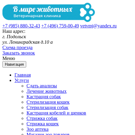
+7 (985) 880-32-43
+7 (496) 759-00-49
vetvmj@yandex.ru
Наш адрес:
г. Подольск
ул. Ленинградская д.10 а
Схема проезда
Заказать звонок
Меню
Навигация
Главная
Услуги
Сдать анализы
Лечение животных
Кастрация собак
Стерилизация кошек
Стерилизация собак
Кастрация кобелей и щенков
Стрижка собак
Стрижка кошек
Зоо аптека
Магазин зоо товаров