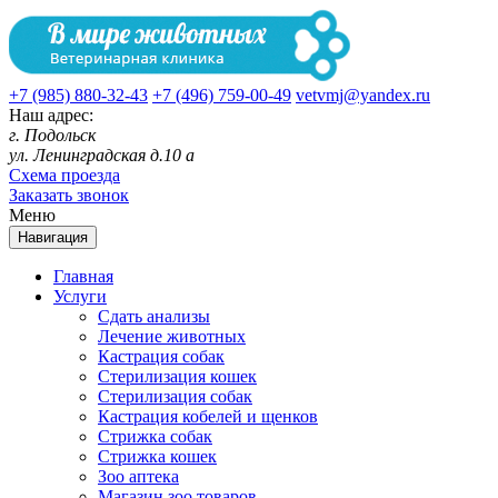
+7 (985) 880-32-43
+7 (496) 759-00-49
vetvmj@yandex.ru
Наш адрес:
г. Подольск
ул. Ленинградская д.10 а
Схема проезда
Заказать звонок
Меню
Навигация
Главная
Услуги
Сдать анализы
Лечение животных
Кастрация собак
Стерилизация кошек
Стерилизация собак
Кастрация кобелей и щенков
Стрижка собак
Стрижка кошек
Зоо аптека
Магазин зоо товаров