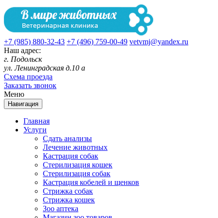
+7 (985) 880-32-43
+7 (496) 759-00-49
vetvmj@yandex.ru
Наш адрес:
г. Подольск
ул. Ленинградская д.10 а
Схема проезда
Заказать звонок
Меню
Навигация
Главная
Услуги
Сдать анализы
Лечение животных
Кастрация собак
Стерилизация кошек
Стерилизация собак
Кастрация кобелей и щенков
Стрижка собак
Стрижка кошек
Зоо аптека
Магазин зоо товаров