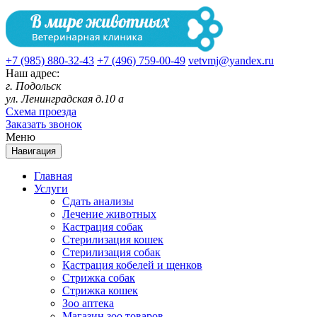
+7 (985) 880-32-43
+7 (496) 759-00-49
vetvmj@yandex.ru
Наш адрес:
г. Подольск
ул. Ленинградская д.10 а
Схема проезда
Заказать звонок
Меню
Навигация
Главная
Услуги
Сдать анализы
Лечение животных
Кастрация собак
Стерилизация кошек
Стерилизация собак
Кастрация кобелей и щенков
Стрижка собак
Стрижка кошек
Зоо аптека
Магазин зоо товаров