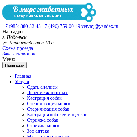
+7 (985) 880-32-43
+7 (496) 759-00-49
vetvmj@yandex.ru
Наш адрес:
г. Подольск
ул. Ленинградская д.10 а
Схема проезда
Заказать звонок
Меню
Навигация
Главная
Услуги
Сдать анализы
Лечение животных
Кастрация собак
Стерилизация кошек
Стерилизация собак
Кастрация кобелей и щенков
Стрижка собак
Стрижка кошек
Зоо аптека
Магазин зоо товаров