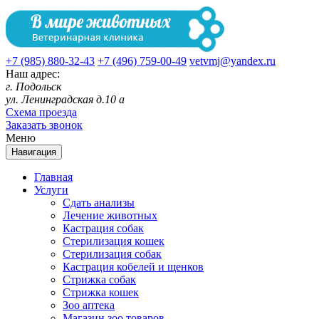
+7 (985) 880-32-43
+7 (496) 759-00-49
vetvmj@yandex.ru
Наш адрес:
г. Подольск
ул. Ленинградская д.10 а
Схема проезда
Заказать звонок
Меню
Навигация
Главная
Услуги
Сдать анализы
Лечение животных
Кастрация собак
Стерилизация кошек
Стерилизация собак
Кастрация кобелей и щенков
Стрижка собак
Стрижка кошек
Зоо аптека
Магазин зоо товаров